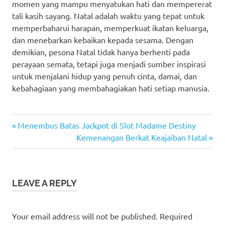
momen yang mampu menyatukan hati dan mempererat
tali kasih sayang. Natal adalah waktu yang tepat untuk
memperbaharui harapan, memperkuat ikatan keluarga,
dan menebarkan kebaikan kepada sesama. Dengan
demikian, pesona Natal tidak hanya berhenti pada
perayaan semata, tetapi juga menjadi sumber inspirasi
untuk menjalani hidup yang penuh cinta, damai, dan
kebahagiaan yang membahagiakan hati setiap manusia.
casino
Previous
Post
Menembus Batas Jackpot di Slot Madame Destiny
judi
Post:
Next
Kemenangan Berkat Keajaiban Natal
navigation
bola
Post:
sbobet
slot
LEAVE A REPLY
slot
gacor
Your email address will not be published.
Required
slot