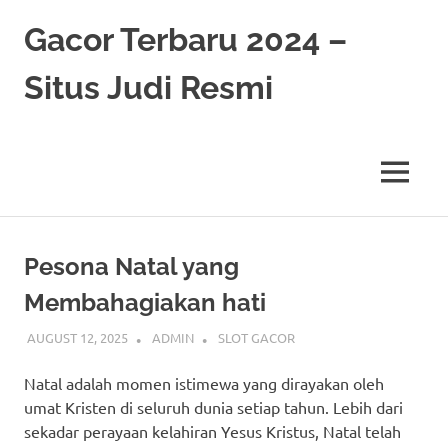
Skip
Gacor Terbaru 2024 –
to
content
Situs Judi Resmi
MENU
Pesona Natal yang
Membahagiakan hati
AUGUST 12, 2025
ADMIN
SLOT GACOR
Natal adalah momen istimewa yang dirayakan oleh
umat Kristen di seluruh dunia setiap tahun. Lebih dari
sekadar perayaan kelahiran Yesus Kristus, Natal telah