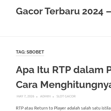
Skip
Gacor Terbaru 2024 –
to
content
TAG:
SBOBET
Apa Itu RTP dalam 
Cara Menghitungny
MAY 7, 2026
ADMIN
SLOT GACOR
RTP atau Return to Player adalah salah satu ist