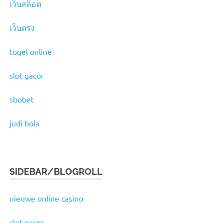
เว็บสล็อต
เว็บตรง
togel online
slot gacor
sbobet
judi bola
SIDEBAR/BLOGROLL
nieuwe online casino
slot gacor