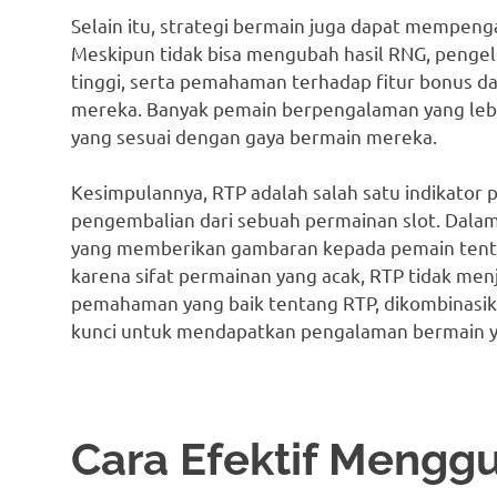
Selain itu, strategi bermain juga dapat mempeng
Meskipun tidak bisa mengubah hasil RNG, penge
tinggi, serta pemahaman terhadap fitur bonus
mereka. Banyak pemain berpengalaman yang lebih
yang sesuai dengan gaya bermain mereka.
Kesimpulannya, RTP adalah salah satu indikato
pengembalian dari sebuah permainan slot. Dalam
yang memberikan gambaran kepada pemain tent
karena sifat permainan yang acak, RTP tidak men
pemahaman yang baik tentang RTP, dikombinasika
kunci untuk mendapatkan pengalaman bermain ya
Cara Efektif Mengg