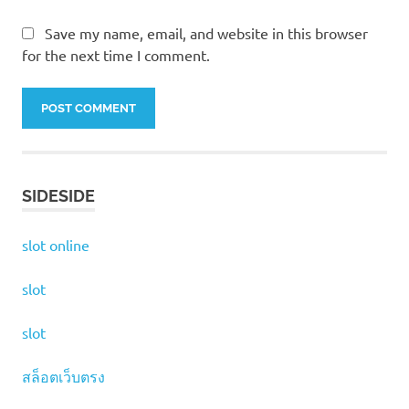
Save my name, email, and website in this browser
for the next time I comment.
SIDESIDE
slot online
slot
slot
สล็อตเว็บตรง