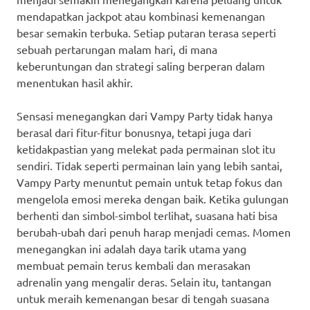
mendapatkan jackpot atau kombinasi kemenangan
besar semakin terbuka. Setiap putaran terasa seperti
sebuah pertarungan malam hari, di mana
keberuntungan dan strategi saling berperan dalam
menentukan hasil akhir.
Sensasi menegangkan dari Vampy Party tidak hanya
berasal dari fitur-fitur bonusnya, tetapi juga dari
ketidakpastian yang melekat pada permainan slot itu
sendiri. Tidak seperti permainan lain yang lebih santai,
Vampy Party menuntut pemain untuk tetap fokus dan
mengelola emosi mereka dengan baik. Ketika gulungan
berhenti dan simbol-simbol terlihat, suasana hati bisa
berubah-ubah dari penuh harap menjadi cemas. Momen
menegangkan ini adalah daya tarik utama yang
membuat pemain terus kembali dan merasakan
adrenalin yang mengalir deras. Selain itu, tantangan
untuk meraih kemenangan besar di tengah suasana