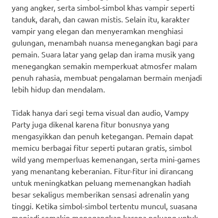
yang angker, serta simbol-simbol khas vampir seperti
tanduk, darah, dan cawan mistis. Selain itu, karakter
vampir yang elegan dan menyeramkan menghiasi
gulungan, menambah nuansa menegangkan bagi para
pemain. Suara latar yang gelap dan irama musik yang
menegangkan semakin memperkuat atmosfer malam
penuh rahasia, membuat pengalaman bermain menjadi
lebih hidup dan mendalam.
Tidak hanya dari segi tema visual dan audio, Vampy
Party juga dikenal karena fitur bonusnya yang
mengasyikkan dan penuh ketegangan. Pemain dapat
memicu berbagai fitur seperti putaran gratis, simbol
wild yang memperluas kemenangan, serta mini-games
yang menantang keberanian. Fitur-fitur ini dirancang
untuk meningkatkan peluang memenangkan hadiah
besar sekaligus memberikan sensasi adrenalin yang
tinggi. Ketika simbol-simbol tertentu muncul, suasana
menjadi semakin menegangkan karena peluang untuk