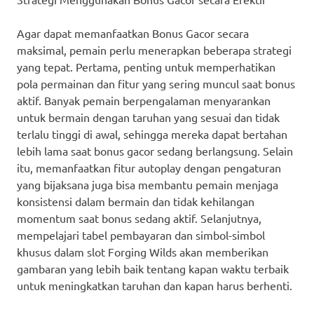
Agar dapat memanfaatkan Bonus Gacor secara
maksimal, pemain perlu menerapkan beberapa strategi
yang tepat. Pertama, penting untuk memperhatikan
pola permainan dan fitur yang sering muncul saat bonus
aktif. Banyak pemain berpengalaman menyarankan
untuk bermain dengan taruhan yang sesuai dan tidak
terlalu tinggi di awal, sehingga mereka dapat bertahan
lebih lama saat bonus gacor sedang berlangsung. Selain
itu, memanfaatkan fitur autoplay dengan pengaturan
yang bijaksana juga bisa membantu pemain menjaga
konsistensi dalam bermain dan tidak kehilangan
momentum saat bonus sedang aktif. Selanjutnya,
mempelajari tabel pembayaran dan simbol-simbol
khusus dalam slot Forging Wilds akan memberikan
gambaran yang lebih baik tentang kapan waktu terbaik
untuk meningkatkan taruhan dan kapan harus berhenti.