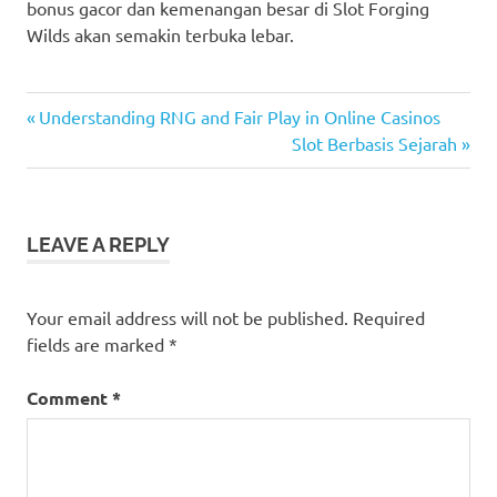
bonus gacor dan kemenangan besar di Slot Forging
Wilds akan semakin terbuka lebar.
casino
Previous
Post
Understanding RNG and Fair Play in Online Casinos
judi
Post:
Next
Slot Berbasis Sejarah
navigation
bola
Post:
sbobet
slot
LEAVE A REPLY
slot
gacor
Your email address will not be published.
Required
slot
online
fields are marked
*
Comment
*