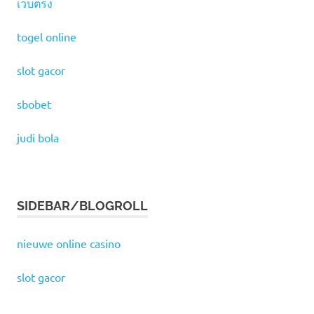
เว็บตรง
togel online
slot gacor
sbobet
judi bola
SIDEBAR/BLOGROLL
nieuwe online casino
slot gacor