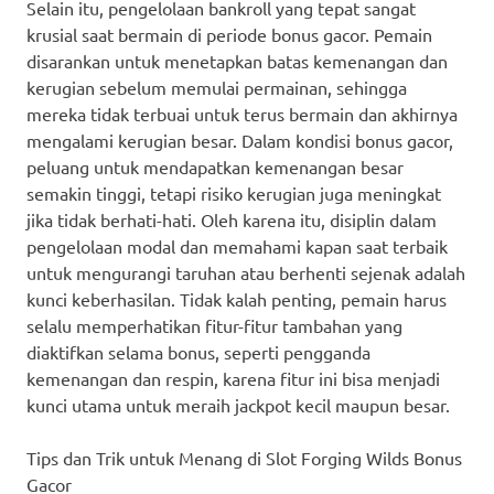
Selain itu, pengelolaan bankroll yang tepat sangat
krusial saat bermain di periode bonus gacor. Pemain
disarankan untuk menetapkan batas kemenangan dan
kerugian sebelum memulai permainan, sehingga
mereka tidak terbuai untuk terus bermain dan akhirnya
mengalami kerugian besar. Dalam kondisi bonus gacor,
peluang untuk mendapatkan kemenangan besar
semakin tinggi, tetapi risiko kerugian juga meningkat
jika tidak berhati-hati. Oleh karena itu, disiplin dalam
pengelolaan modal dan memahami kapan saat terbaik
untuk mengurangi taruhan atau berhenti sejenak adalah
kunci keberhasilan. Tidak kalah penting, pemain harus
selalu memperhatikan fitur-fitur tambahan yang
diaktifkan selama bonus, seperti pengganda
kemenangan dan respin, karena fitur ini bisa menjadi
kunci utama untuk meraih jackpot kecil maupun besar.
Tips dan Trik untuk Menang di Slot Forging Wilds Bonus
Gacor