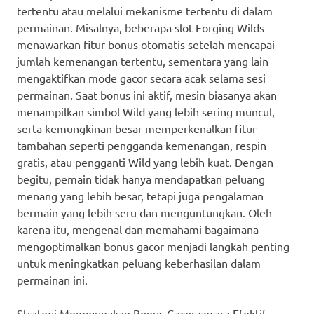
tertentu atau melalui mekanisme tertentu di dalam
permainan. Misalnya, beberapa slot Forging Wilds
menawarkan fitur bonus otomatis setelah mencapai
jumlah kemenangan tertentu, sementara yang lain
mengaktifkan mode gacor secara acak selama sesi
permainan. Saat bonus ini aktif, mesin biasanya akan
menampilkan simbol Wild yang lebih sering muncul,
serta kemungkinan besar memperkenalkan fitur
tambahan seperti pengganda kemenangan, respin
gratis, atau pengganti Wild yang lebih kuat. Dengan
begitu, pemain tidak hanya mendapatkan peluang
menang yang lebih besar, tetapi juga pengalaman
bermain yang lebih seru dan menguntungkan. Oleh
karena itu, mengenal dan memahami bagaimana
mengoptimalkan bonus gacor menjadi langkah penting
untuk meningkatkan peluang keberhasilan dalam
permainan ini.
Strategi Menggunakan Bonus Gacor secara Efektif