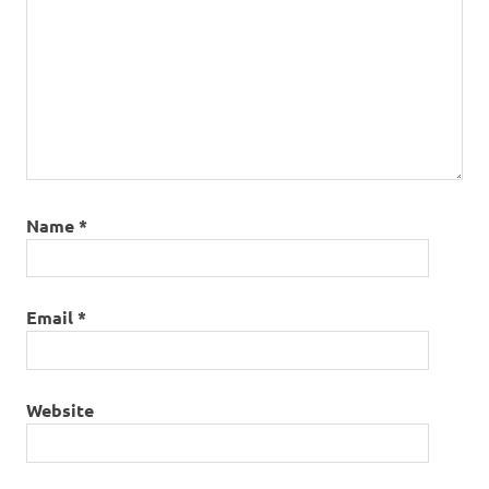
Name
*
Email
*
Website