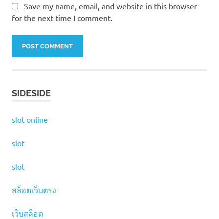
Save my name, email, and website in this browser
for the next time I comment.
SIDESIDE
slot online
slot
slot
สล็อตเว็บตรง
เว็บสล็อต