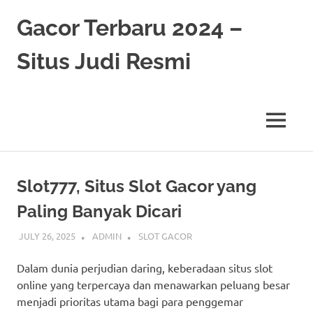
Skip
Gacor Terbaru 2024 –
to
content
Situs Judi Resmi
MENU
Slot777, Situs Slot Gacor yang
Paling Banyak Dicari
JULY 26, 2025
ADMIN
SLOT GACOR
Dalam dunia perjudian daring, keberadaan situs slot
online yang terpercaya dan menawarkan peluang besar
menjadi prioritas utama bagi para penggemar