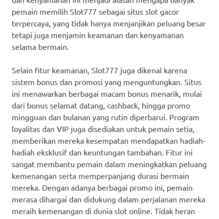
pemain memilih Slot777 sebagai situs slot gacor
terpercaya, yang tidak hanya menjanjikan peluang besar
tetapi juga menjamin keamanan dan kenyamanan
selama bermain.
Selain fitur keamanan, Slot777 juga dikenal karena
sistem bonus dan promosi yang menguntungkan. Situs
ini menawarkan berbagai macam bonus menarik, mulai
dari bonus selamat datang, cashback, hingga promo
mingguan dan bulanan yang rutin diperbarui. Program
loyalitas dan VIP juga disediakan untuk pemain setia,
memberikan mereka kesempatan mendapatkan hadiah-
hadiah eksklusif dan keuntungan tambahan. Fitur ini
sangat membantu pemain dalam meningkatkan peluang
kemenangan serta memperpanjang durasi bermain
mereka. Dengan adanya berbagai promo ini, pemain
merasa dihargai dan didukung dalam perjalanan mereka
meraih kemenangan di dunia slot online. Tidak heran